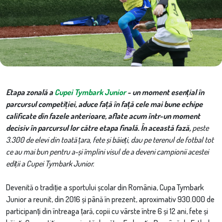
Etapa zonală a
Cupei Tymbark Junior
- un moment esențial în
parcursul competiției, aduce față în față cele mai bune echipe
calificate din fazele anterioare, aflate acum într-un moment
decisiv în parcursul lor către etapa finală.
În această fază,
peste
3.300 de elevi
din toată țara, fete și băieți, dau pe terenul de fotbal tot
ce au mai bun pentru a-și împlini visul de a deveni campionii acestei
ediții a Cupei Tymbark Junior.
Devenită o tradiție a sportului școlar din România, Cupa Tymbark
Junior a reunit, din 2016 și până în prezent, aproximativ 930.000 de
participanți din întreaga țară, copii cu vârste între 6 și 12 ani, fete și