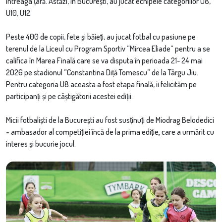
întreaga țară. Astăzi, în București, au jucat echipele categoriilor U8,
U10, U12.
Peste 400 de copii, fete și băieți, au jucat fotbal cu pasiune pe
terenul de la Liceul cu Program Sportiv ”Mircea Eliade” pentru a se
califica în Marea Finală care se va disputa în perioada 21- 24 mai
2026 pe stadionul ”Constantina Diță Tomescu” de la Târgu Jiu.
Pentru categoria U8 aceasta a fost etapa finală, îi felicităm pe
participanți și pe câștigătorii acestei ediții.
Micii fotbaliști de la București au fost susținuți de Miodrag Belodedici
-
ambasador al competiției încă de la prima ediție
,
care a urmărit cu
interes și bucurie jocul.