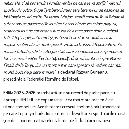
naționale, ci să construim fundamentul pe care se va sprijini viitorul
sportului nostru. Cupa Tymbark Junior este terenul unde pasiunea se
întâlnește cu educația. Pe terenul de joc, acești copii nu învață doar să
șuteze sau să paseze; ei învață lecții esențiale de viață: fair-play-ul,
respectul față de adversar și bucuria de a face parte dintr-o echipă.
Felicit toți copiii, antrenorii și profesorii care fac posibilă această
mișcare națională. În mod special, vreau să transmit felicitările mele
micilor fotbaliști de la categoria U8, care au încheiat astăzi parcursul
lor în această ediție. Pentru toți ceilalți, drumul continuă spre Marea
Finală de la Târgu Jiu, un moment în care sperăm să vedem cât mai
multă bucurie și determinare”
, a declarat Răzvan Burleanu,
președintele Federației Române de Fotbal.
Ediția 2025–2026 marchează un nou record de participare, cu
aproape 160.000 de copii înscriși - cea mai mare prezență din
istoria competiției. Acest interes crescut confirmă rolul important
pe care Cupa Tymbark Junior îl are în dezvoltarea sportului de masă
și în descoperirea viitoarelor talente ale fotbalului românesc.