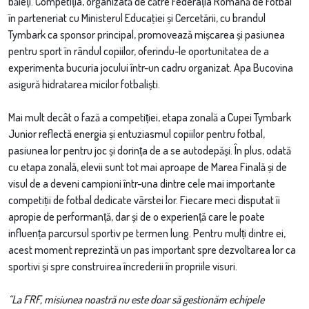
băieți. Competiția, organizată de către Federația Română de Fotbal
în parteneriat cu Ministerul Educaţiei și Cercetării, cu brandul
Tymbark ca sponsor principal, promovează mișcarea și pasiunea
pentru sport în rândul copiilor, oferindu-le oportunitatea de a
experimenta bucuria jocului într-un cadru organizat. Apa Bucovina
asigură hidratarea micilor fotbaliști.
Mai mult decât o fază a competiției, etapa zonală a Cupei Tymbark
Junior reflectă energia și entuziasmul copiilor pentru fotbal,
pasiunea lor pentru joc și dorința de a se autodepăși. În plus, odată
cu etapa zonală, elevii sunt tot mai aproape de Marea Finală și de
visul de a deveni campioni într-una dintre cele mai importante
competiții de fotbal dedicate vârstei lor. Fiecare meci disputat îi
apropie de performanță, dar și de o experiență care le poate
influența parcursul sportiv pe termen lung. Pentru mulți dintre ei,
acest moment reprezintă un pas important spre dezvoltarea lor ca
sportivi și spre construirea încrederii în propriile visuri.
“La FRF, misiunea noastră nu este doar să gestionăm echipele