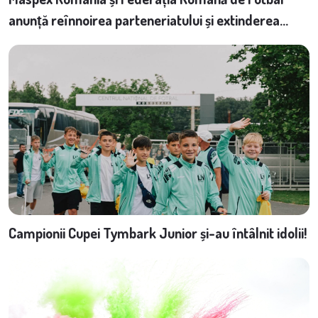
anunță reînnoirea parteneriatului și extinderea
portofoliului de branduri implicate în susținerea
fotbalului românesc
Campionii Cupei Tymbark Junior și-au întâlnit idolii!