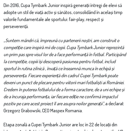
Din 2016, Cupa Tymbark Junior inspiră generații întregi de elevi să
adopte un stil de viață activ și sănătos, consolidând în același timp
valorile fundamentale ale sportului: fair-play, respect și
perseverență.
„
Suntem mândri că, împreună cu partenerii noștri, am construit o
competiție care inspiră mii de copii. Cupa Tymbark Junior reprezintă
un prim pas spre visul lor de a face performanță în fotbal. Participând
la competiție, copiii își descoperă pasiunea pentru fotbal, includ
sportul în rutina zilnică , învață ce înseamnă munca în echipă și
perseverența. Fiecare experiență din cadrul Cupei Tymbark poate
deveni un punct de plecare pentru viitorii mari fotbaliști ai României.
Credem în puterea fotbalului de a forma caractere, de a uni echipe și
de a încuraja performanța, iar fiecare ediție ne confirmă impactul
pozitiv pe care acest proiect îl are asupra noilor generații”,
a declarat
Grzegorz Grabowski, CEO Maspex Romania.
Etapa zonală a Cupei Tymbark Junior are loc în 22 de locații din