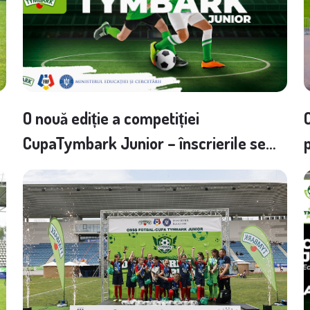
O nouă ediție a competiției
CupaTymbark Junior – înscrierile se
desfășoară până pe 30 noiembrie