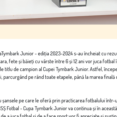
paTymbark Junior - ediția 2023-2024 s-au încheiat cu rezu
ara, fete și băieți cu vârste între 6 și 12 ani vor juca fotbal
le titlu de campion al Cupei Tymbark Junior. Astfel, înce
ii, parcurgând pe rând toate etapele, până la marea finală
șansele pe care le oferă prin practicarea fotbalului într-
Ș Fotbal - Cupa Tymbark Junior va continua și în această e
de a juca fotbal și de a face sport vor fi apreciate și susțin