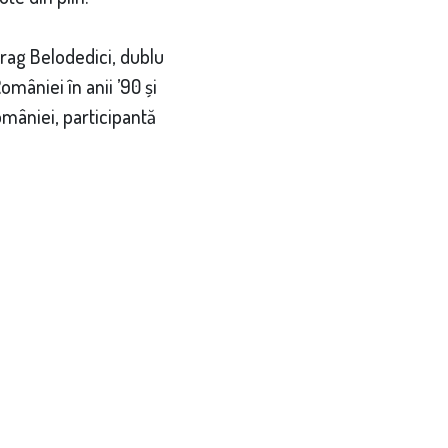
drag Belodedici, dublu
mâniei în anii ’90 și
mâniei, participantă