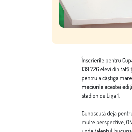
Înscrierile pentru Cu
139.726 elevi din tată ț
pentru a câștiga mare
meciurile acestei ediț
stadion de Liga 1.
Cunoscută deja pentru 
multe perspective, ONS
unde talentul, bucuria 