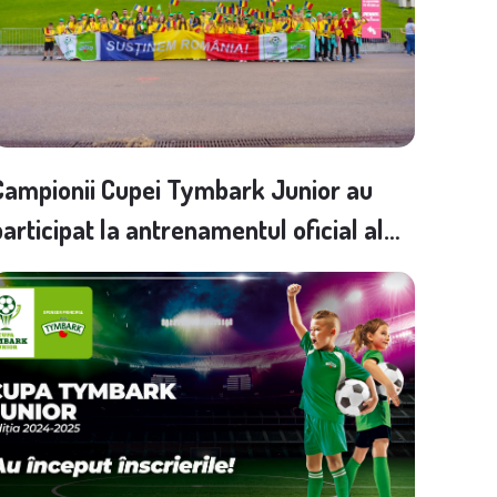
Campionii Cupei Tymbark Junior au
participat la antrenamentul oficial al
Naționalei de fotbal și la meciul cu
reprezentativa Ciprului