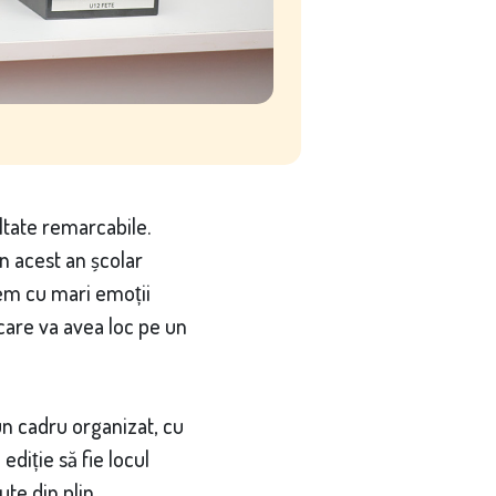
ltate remarcabile.
 în acest an școlar
pem cu mari emoții
 care va avea loc pe un
un cadru organizat, cu
diție să fie locul
ute din plin.