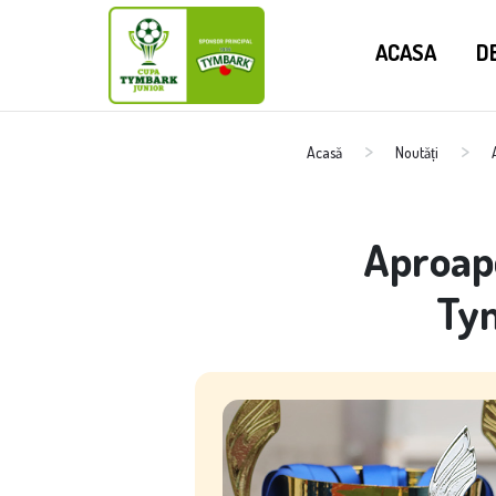
ACASA
D
Acasă
Noutăți
Aproape
Tym