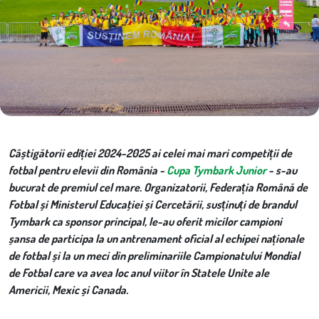
Câștigătorii ediției 2024-2025 ai celei mai mari competiții de
fotbal pentru elevii din România -
Cupa Tymbark Junior
- s-au
bucurat de premiul cel mare. Organizatorii,
Federația Română de
Fotbal și Ministerul Educaţiei și Cercetării, susținuți de brandul
Tymbark ca sponsor principal, le-au oferit micilor campioni
șansa de participa la un antrenament oficial al echipei naționale
de fotbal și la un meci din
preliminariile Campionatului Mondial
de Fotbal care va avea loc anul viitor în
Statele Unite ale
Americii, Mexic și Canada
.