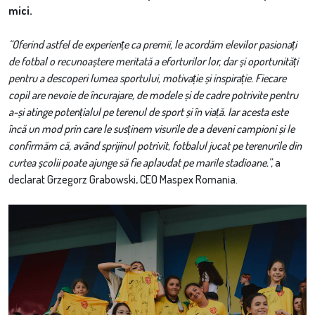
mici.
“
Oferind astfel de experiențe ca premii, le acordăm elevilor pasionați
de fotbal o recunoaștere meritată a eforturilor lor, dar și oportunități
pentru a descoperi lumea sportului, motivație și inspirație. Fiecare
copil are nevoie de încurajare, de modele și de cadre potrivite pentru
a-și atinge potențialul pe terenul de sport și în viață. Iar acesta este
încă un mod prin care le susținem visurile de a deveni campioni și le
confirmăm că, având sprijinul potrivit, fotbalul jucat pe terenurile din
curtea școlii poate ajunge să fie aplaudat pe marile stadioane.
”,
a
declarat Grzegorz Grabowski, CEO Maspex Romania.