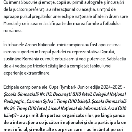
Cu imensă bucurie și emoție, copiii au primit autografe și încurajări
de la jucătorii preferați, au interacționat cu aceștia, simțind de
aproape pulsul pregătirilor unei echipe naționale aflate în drum spre
Mondial și ce înseamnă să fii parte din marea familie a fotbalului
românesc
În tribunele Arenei Naționale, micii campioni au fost apoi cei mai
inimoși suporteri în timpul partidei cu reprezentativa Ciprului,
susținând România cu mult entuziasm și voci puternice. Satisfacția
de a-i vedea pe tricolori câștigând a completat tabloul unei
experiențe extraordinare.
Echipele campioane ale Cupei Tymbark Junior ediția 2024-2025 -
Școala Gimnazială Nr. 113, București (U10 fete)
,
Colegiul Național
Pedagogic „Carmen Sylva”, Timiș (U10 băieți)
,
Școala Gimnazială
Nr. 24, Timiș (U12 fete)
,
Liceul Național de Informatică, Arad (U12
băieți)
– au primit din partea organizatorilor, pe lângă șansa
de a interacționa cu jucătorii naționalei și de a participa la un
meci oficial, și multe alte surprize care i-au încântat pe cei