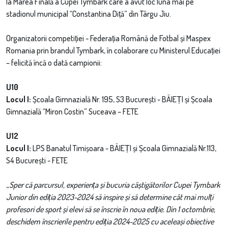
la Marea Finală a Cupei Tymbark care a avut loc luna mai pe
stadionul municipal “Constantina Diță” din Târgu Jiu.
Organizatorii competiției - Federația Română de Fotbal și Maspex
Romania prin brandul Tymbark, în colaborare cu Ministerul Educației
– felicită încă o dată campionii:
U10
Locul I:
Școala Gimnazială Nr. 195, S3 București - BĂIEȚI și Școala
Gimnazială “Miron Costin” Suceava – FETE
U12
Locul I:
LPS Banatul Timișoara - BĂIEȚI și Școala Gimnazială Nr.113,
S4 București - FETE
„
Sper că parcursul, experiența și bucuria câștigătorilor Cupei Tymbark
Junior din ediția 2023-2024 să inspire și să determine cât mai mulți
profesori de sport și elevi să se înscrie în noua ediție. Din 1 octombrie,
deschidem înscrierile pentru ediția 2024-2025 cu aceleași obiective