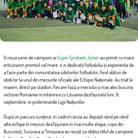
O nouă serie de campioni ai
Cupei Tymbark Junior
au primit cu mare
entuziasm premiul cel mare: o zi dedicată fotbalului și experiența de
a face parte din comunitatea iubitorilor fotbalului, fiind alături de
idolii lor la unul din meciurile oficiale ale Echipei Naționale. Au trăit la
maxim, direct pe stadion, fiecare fază a meciului și mai ales bucuria
victoriei României în întânirea cu Lituania desfășurată luni, 9
septembrie, în preliminariile Ligii Națiunilor.
După un parcurs susținut, în cadrul căruia au depășit rând pe rând
alte echipe în meciuri desfășurare în mai multe etape, copii din
București, Suceava și Timișoara au reușit să obțină titlul de campioni