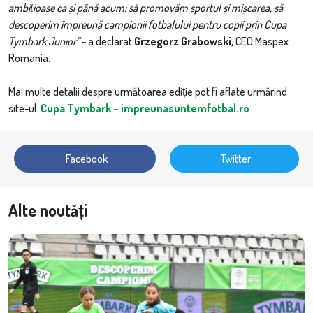
ambițioase ca și până acum: să promovăm sportul și mișcarea, să
descoperim împreună campionii fotbalului pentru copii prin Cupa
Tymbark Junior”
- a declarat
Grzegorz Grabowski
,
CEO Maspex
Romania.
Mai multe detalii despre următoarea ediție pot fi aflate urmărind
site-ul:
Cupa Tymbark – impreunasuntemfotbal.ro
Facebook
Twitter
Alte noutăți